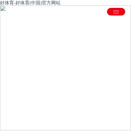
好体育-好体育(中国)官方网站
服务支持
国内领先的数字化、柔性化、自动化、智能化金属板材加工解
决方案供应商