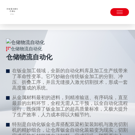
好体育-好体育(中国)官方网站
仓储物流自动化
仓储物流自动化
在钣金加工领域，全新的自动化料库及加工生产线带来
了革命性变革。它巧妙融合传统钣金加工的分割、冲
压、折叠工序，并且无缝接入激光切割技术，形成一套
高度集成的系统。
从金属材料最初的进料，到精准输送、有序码垛，直至
最后的出料环节，全程无需人工干预，以全自动化流程
运行，既保障了钣金加工的超高质量标准，又极大提升
了生产效率，人力成本得以大幅节约。
特别是自动化钣金仓库搭配双梁桁架装卸机与激光切割
机的精妙组合，让仓库钣金自动化装箱变为现实，切割