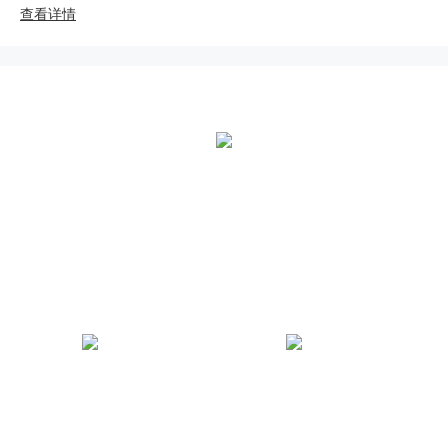
查看详情
全国统一热线：
400-000-2559
总部地址：
中国江苏扬州市江都区黄海南路仙城工业园
好体育注册官方网站微信公
好体育注册官方网站官方抖
众号
音号
法律声明
|
网站地图
|
技术支持：木之信息