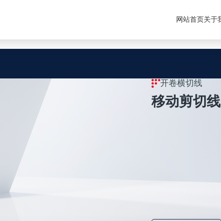
网站首页
关于
开卷横切线
移动剪切线