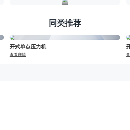
同类推荐
开式单点压力机
查看详情
关于我们
产品中心
新闻
公司简介
钣金机床
公司
企业文化
冲压机床
媒体